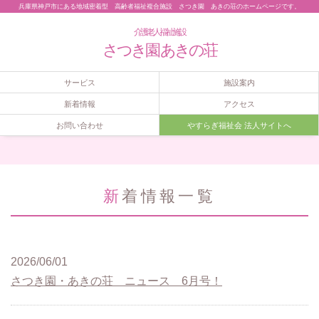
兵庫県神戸市にある地域密着型 高齢者福祉複合施設 さつき園 あきの荘のホームページです。
介護老人福祉施設
さつき園 あきの荘
サービス
施設案内
新着情報
アクセス
お問い合わせ
やすらぎ福祉会 法人サイトへ
新着情報一覧
2026/06/01
さつき園・あきの荘 ニュース 6月号！