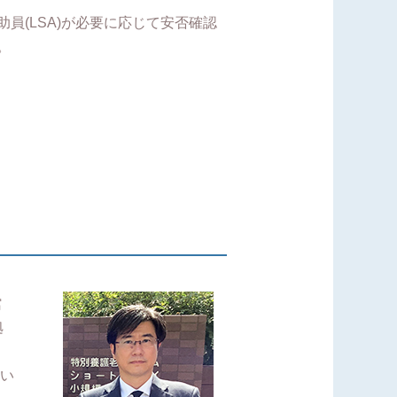
員(LSA)が必要に応じて安否確認
。
館
拠
い