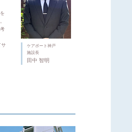
を
。
考
てサ
ケアポート神戸
施設長
田中 智明