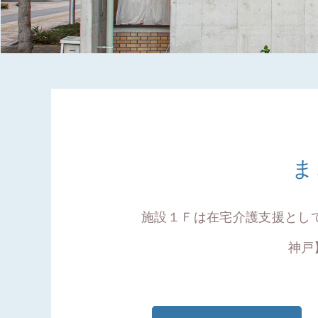
ま
施設１Ｆは在宅介護支援とし
神戸